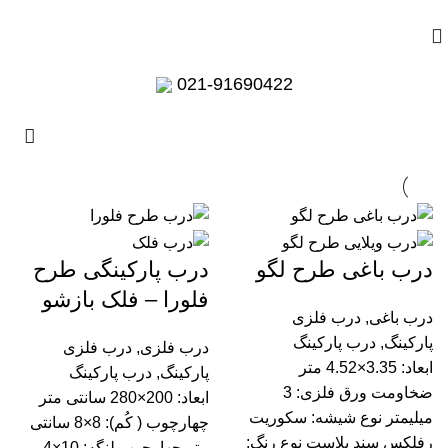
کاتالوگ
021-91690422
درب باغی طرح لگو
درب پارکینگی طرح
فلورا – فلک بازشو
درب باغی
,
درب فلزی
پارکینگ
,
درب پارکینگ
درب فلزی
,
درب فلزی
ابعاد: 3.35×4.52 متر
پارکینگ
,
درب پارکینگ
ضخاومت ورق فلزی: 3
ابعاد: 200×280 سانتی متر
میلیمتر نوع شیشه: سکوریت
چهارچوب ( کُم): 8×8 سانتی
رفلکس سند بلاست نوع رنگ:
متر چهارچوب لنگه: 10×4