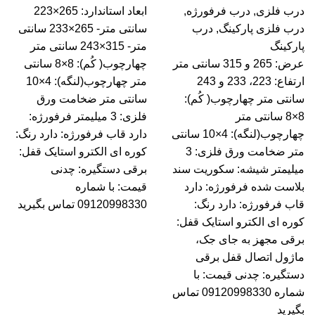
درب فلزی
,
درب فرفورژه
,
ابعاد استاندارد: 265×223
درب فلزی پارکینگ
,
درب
سانتی متر- 265×233 سانتی
پارکینگ
متر- 315×243 سانتی متر
عرض: 265 و 315 سانتی متر
چهارچوب( کُم): 8×8 سانتی
ارتفاع: 223، 233 و 243
متر چهارچوب(لنگه): 4×10
سانتی متر چهارچوب( کُم):
سانتی متر ضخامت ورق
8×8 سانتی متر
فلزی: 3 میلیمتر فرفورژه:
چهارچوب(لنگه): 4×10 سانتی
دارد قاب فرفورژه: دارد رنگ:
متر ضخامت ورق فلزی: 3
کوره ای الکترو استایک قفل:
میلیمتر شیشه: سکوریت سند
برقی دستگیره: چدنی
بلاست شده فرفورژه: دارد
قیمت:
با شماره
قاب فرفورژه: دارد رنگ:
09120998330 تماس بگیرید
کوره ای الکترو استایک قفل:
برقی مجهز به جای جک،
ماژول اتصال قفل برقی
دستگیره: چدنی قیمت:
با
شماره 09120998330 تماس
بگیرید