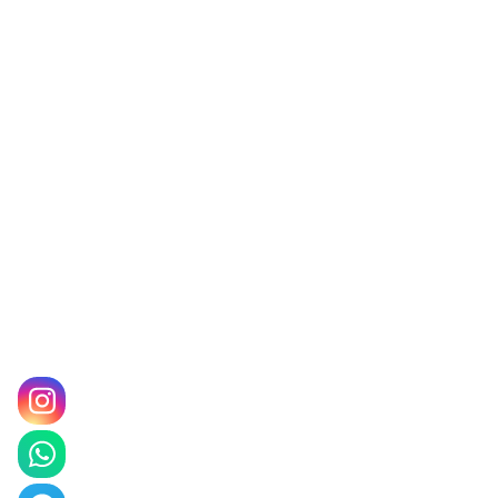
درخواست بازدید
دسترسی سریع
درب فلزی
درب حیاط
سایبان ماشین
سایبان
ساختمان پیش ساخته
ساندویچ پانل
کانکس
سازه های شیشه ای
حفاظ
آلاچیق
سازه های فلزی