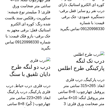
کوره ای الکترو استاتیک دارای
سانتی متر ضخامت ورق
درب نفر رو سایر: قفل برقی-
فلزی: 3 میلیمتر نوع شیشه:
دستگیره عمودی- جک برقی
سکوریت رفلکس سند بلاست
قیمت:
با شماره
شده رنگ: کوره ای الکترو
09120998330 تماس بگیرید
استاتیک قفل: برقی مجهز به
جک برقی- بازو فلک قیمت:
با
شماره 09120998330 تماس
بگیرید
درب تک لنگه
درب دو لنگه طرح
پارکینگی طرح اطلس
دایان تلفیق با سنگ
درب پارکینگ
,
درب فلزی
ابعاد: 265×315 سانتی متر
درب فلزی
,
درب حیاط
,
درب
پروفیل چهارچوب: 8×8 سانتی
فلزی پارکینگ
,
درب پارکینگ
متر پروفیل لنگه: 10×4 سانتی
ابعاد: 265×223 سانتی متر
متر ضخامت ورق فلزی: 3
چهارچوب ( کُم): 8×8 سانتی