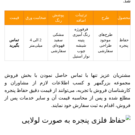
شد.
تزئینات
پوشش
محصول
طرح
ضخامت ورق
قیمت
اضافه
رنگ
فرفورژه
طرح‌های
رنگ آمیزی
مشکی
حفاظ
موجود
پتینه
سفید
2 الی 4
تماس
پنجره
طراحی
شیشه
قهوه‌ای
میلی‌متر
بگیرید
سفارشی
چوب
سفارشی
نوار استیل
مشتریان عزیز تنها با تماس حاصل نمودن با بخش فروش
مجموعه بزرگمهر و کسب اطلاعات لازم از مشاوران و
کارشناسان فروش با تجربه، می‌توانند از قیمت دقیق حفاظ پنجره
مطلع شده و پس از محاسبه قیمت آن و سایر خدمات پس از
فروش، اقدام به ثبت سفارش خود نمایند.