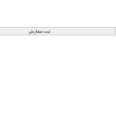
تمامی حقوق این وب سایت متعلق به
گروه صنعتی بزرگمهر
می
باشد.
ثبت سفارش