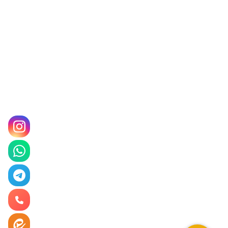
درب حیاط
سایبان ماشین
سایبان
ساختمان پیش ساخته
ساندویچ پانل
کانکس
سازه های شیشه ای
حفاظ
آلاچیق
سازه های فلزی
درب پارکینگ
تمامی حقوق این وب سایت متعلق به
گروه صنعتی بزرگمهر
می
باشد.