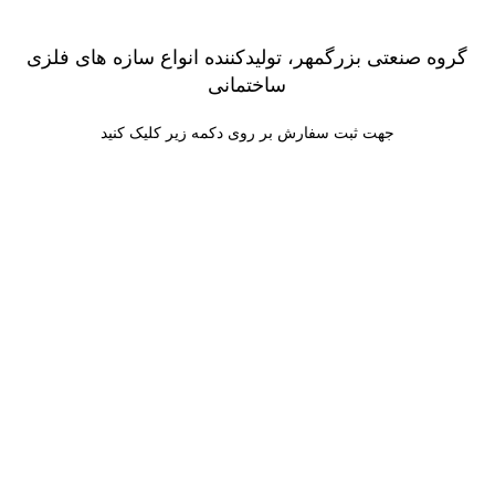
گروه صنعتی بزرگمهر، تولیدکننده انواع سازه های فلزی
ساختمانی
جهت ثبت سفارش بر روی دکمه زیر کلیک کنید
ثبت سفارش
با ما تماس بگیرید
09120998330
ساعت کاری:
شنبه تا پنج شنبه:
16:00 – 08:00
دفتر مرکزی