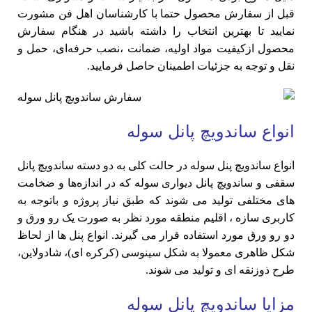
قبل از سفارش محصول حتما با کارشناسان اهل فن مشورت
نمایید تا بهترین انتخاب را داشته باشید در هنگام سفارش
محصول ازکیفیت مواد اولیه، ضمانت ،نصب حرفه‌ای، حمل و
نقل و توجه به جزئیات اطمینان حاصل فرمایید.
انواع ساندویچ پانل سوله
انواع ساندویچ پنل‌ سوله در حالت کلی به دو دسته
ساندویچ پانل
سقفی
و
ساندویچ پانل دیواری
سوله که در اندازه‌ها و ضخامت
های مختلفی تولید می شوند که طبق نیاز پروژه و باتوجه‌ به
کاربری سازه ، اقلیم منطقه مورد نظر به صورت یک رو ورق و
دو رو ورق مورد استفاده قرار می گیرند. انواع پنل ها از لحاظ
شکل ظاهری معمولا به شکل سینوسی (کرکره ای)، شادولاین،
طرح ذوزنقه ای و تولید می شوند.
مزایا ساندویچ پانل سوله