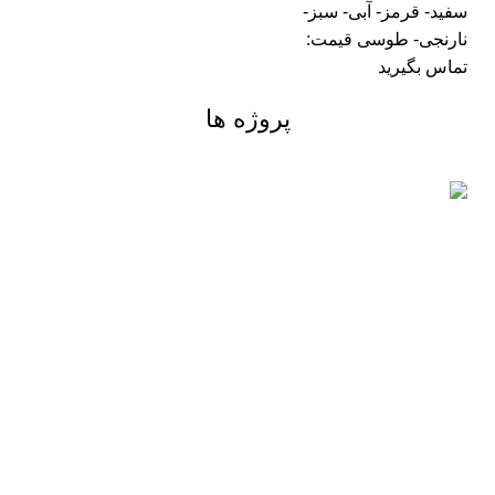
سفید- قرمز- آبی- سبز-
نارنجی- طوسی قیمت:
تماس بگیرید
پروژه ها
ساختمان پیش ساخته
سازه های شیشه ای
ساندویچ پانل
طراحی و اجرای پوشش فلزی شیشه ای
استخر با متراژ 125 متر در شاهنامه
فردوسی