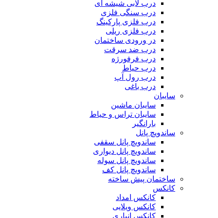
درب لابی شیشه ای
درب سنگی فلزی
درب فلزی پارکینگ
درب فلزی ریلی
در ورودی ساختمان
درب ضد سرقت
درب فرفورژه
درب حیاط
درب رول آپ
درب باغی
سایبان
سایبان ماشین
سایبان تراس و حیاط
بارانگیر
ساندویچ پانل
ساندویچ پانل سقفی
ساندویچ پانل دیواری
ساندویچ پانل سوله
ساندویچ پانل کف
ساختمان پیش ساخته
کانکس
کانکس امداد
کانکس ویلایی
کانکس انباری