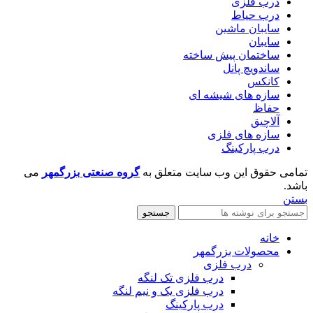
درب فلزی
درب حیاط
سایبان ماشین
سایبان
ساختمان پیش ساخته
ساندویچ پانل
کانکس
سازه های شیشه ای
حفاظ
آلاچیق
سازه های فلزی
درب پارکینگ
تمامی حقوق این وب سایت متعلق به
گروه صنعتی بزرگمهر
می
باشد.
بستن
جستجو
خانه
محصولات بزرگمهر
درب فلزی
درب فلزی تک لنگه
درب فلزی یک و نیم لنگه
درب پارکینگ