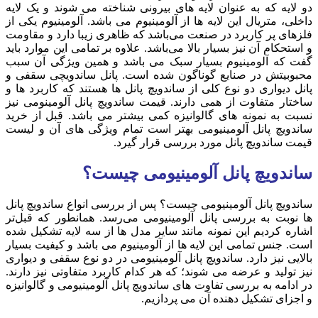
دو لایه که به عنوان لایه های بیرونی شناخته می شوند و یک لایه
داخلی، متریال این لایه ها از آلومینیوم می باشد. آلومینیوم یکی از
فلزهای پر کاربرد در صنعت می‌باشد که ظاهری زیبا دارد و مقاومت
و استحکام آن نیز بسیار بالا می‌باشد. علاوه بر تمامی این موارد باید
گفت که آلومینیوم بسیار سبک می باشد و همین ویژگی آن سبب
محبوبیتش در صنایع گوناگون شده است. پانل ساندویچی سقفی و
پانل دیواری دو نوع کلی از ساندویچ پانل ها هستند که کاربرد ها و
ساختار متفاوت از همی دارند. قیمت ساندویچ پانل آلومینومی نیز
نسبت به نمونه های گالوانیزه کمی بیشتر می باشد. قبل از خرید
ساندویچ پانل آلومینیومی بهتر است تمام ویژگی های آن و لیست
قیمت ساندویچ پانل مورد بررسی قرار گیرد.
ساندویچ پانل آلومینیومی چیست؟
ساندویچ پانل آلومینیومی چیست؟ پس از بررسی انواع ساندویچ پانل
ها نوبت به بررسی پانل آلومینیومی می‌رسد. همانطور که قبل‌تر
اشاره کردیم این نمونه مانند سایر مدل ها از سه لایه تشکیل شده
است. جنس تمامی این لایه ها از آلومینیوم می باشد و کیفیت بسیار
بالایی نیز دارد. ساندویچ پانل آلومینیومی در دو نوع سقفی و دیواری
نیز تولید و عرضه می شوند؛ که هر کدام کاربرد متفاوتی نیز دارند.
در ادامه به بررسی تفاوت های ساندویچ پانل آلومینیومی و گالوانیزه
و اجزای تشکیل دهنده آن می پردازیم.