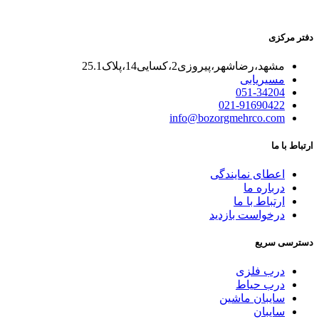
دفتر مرکزی
مشهد،رضاشهر،پیروزی2،کسایی14،پلاک25.1
مسیریابی
051-34204
021-91690422
info@bozorgmehrco.com
ارتباط با ما
اعطای نمایندگی
درباره ما
ارتباط با ما
درخواست بازدید
دسترسی سریع
درب فلزی
درب حیاط
سایبان ماشین
سایبان