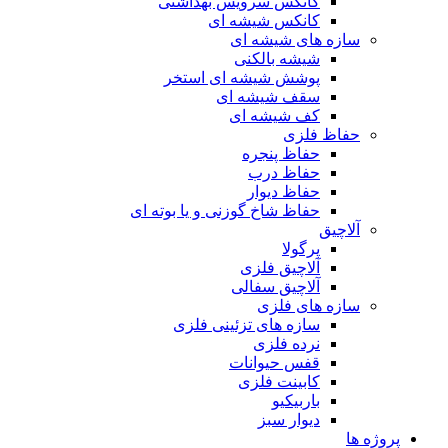
کانکس سرویس بهداشتی
کانکس شیشه ای
سازه های شیشه ای
شیشه بالکنی
پوشش شیشه ای استخر
سقف شیشه ای
کف شیشه ای
حفاظ فلزی
حفاظ پنجره
حفاظ درب
حفاظ دیوار
حفاظ شاخ گوزنی و یا بوته ای
آلاچیق
پرگولا
آلاچیق فلزی
آلاچیق سفالی
سازه های فلزی
سازه های تزئینی فلزی
نرده فلزی
قفس حیوانات
کابینت فلزی
باربیکیو
دیوار سبز
پروژه ها