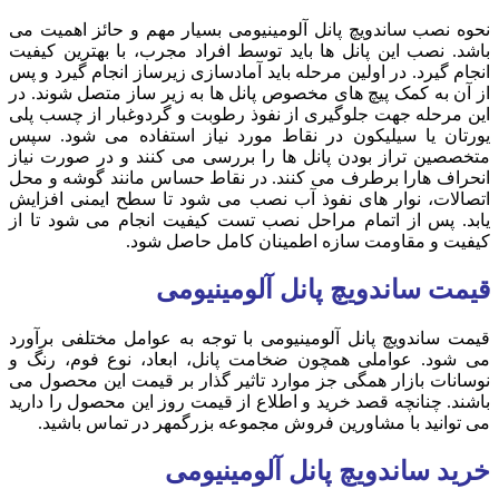
نحوه نصب ساندویچ پانل آلومینیومی بسیار مهم و حائز اهمیت می
باشد. نصب این پانل ها باید توسط افراد مجرب، با بهترین کیفیت
انجام گیرد.‌ در اولین مرحله باید آمادسازی زیرساز انجام گیرد و پس
از آن به کمک پیچ های مخصوص پانل ها به زیر ساز متصل شوند. در
این مرحله جهت جلوگیری از نفوذ رطوبت و گردوغبار از چسب پلی
یورتان یا سیلیکون در نقاط مورد نیاز استفاده می شود. سپس
متخصصین تراز بودن پانل ها را بررسی می کنند و در صورت نیاز
انحراف هارا برطرف می کنند. در نقاط حساس مانند گوشه و محل
اتصالات، نوار های نفوذ آب نصب می شود تا سطح ایمنی افزایش
یابد. پس از اتمام مراحل نصب تست کیفیت انجام می شود تا از
کیفیت و مقاومت سازه اطمینان کامل حاصل شود.
قیمت ساندویچ پانل آلومینیومی
قیمت ساندویچ پانل آلومینیومی با توجه به عوامل مختلفی برآورد
می شود. عواملی همچون ضخامت پانل، ابعاد، نوع فوم، رنگ و
نوسانات بازار همگی جز موارد تاثیر گذار بر قیمت این محصول می
باشند. چنانچه قصد خرید و اطلاع از قیمت روز این محصول را دارید
می توانید با مشاورین فروش مجموعه بزرگمهر در تماس باشید.
خرید ساندویچ پانل آلومینیومی