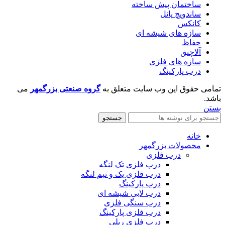
ساختمان پیش ساخته
ساندویچ پانل
کانکس
سازه های شیشه ای
حفاظ
آلاچیق
سازه های فلزی
درب پارکینگ
تمامی حقوق این وب سایت متعلق به
گروه صنعتی بزرگمهر
می
باشد.
بستن
جستجو
خانه
محصولات بزرگمهر
درب فلزی
درب فلزی تک لنگه
درب فلزی یک و نیم لنگه
درب پارکینگ
درب لابی شیشه ای
درب سنگی فلزی
درب فلزی پارکینگ
درب فلزی ریلی