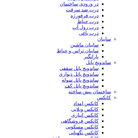
در ورودی ساختمان
درب ضد سرقت
درب فرفورژه
درب حیاط
درب رول آپ
درب باغی
سایبان
سایبان ماشین
سایبان تراس و حیاط
بارانگیر
ساندویچ پانل
ساندویچ پانل سقفی
ساندویچ پانل دیواری
ساندویچ پانل سوله
ساندویچ پانل کف
ساختمان پیش ساخته
کانکس
کانکس امداد
کانکس ویلایی
کانکس انباری
کانکس فروشگاهی
کانکس مسکونی
کانکس نگهبانی