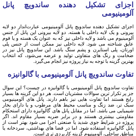
اجزای تشکیل دهنده ساندویچ پانل
آلومینیومی
اجزای تشکیل دهنده ساندویچ پانل آلومینیومی عبارت‌انداز دو لایه
بیرونی و یک لایه داخلی یا هسته. دو لایه بیرونی این پانل از جنس
آلومینیوم می باشد و لایه داخلی نیز که به عنوان یک هسته و یا فوم
عایق شناخته می شود. لایه داخلی نیز ممکن است از جنس پلی
اورتان، پلی استایرن و پشم سنگ باشد. این ساندویچ پانل نیز در
ضخامت و رنگ های متفاوتی تولید و عرضه می‌شود، که انتخاب
بهترین گزینه با توجه به نیاز پروژه نیز انجام می‌گیرد.
تفاوت ساندویچ پانل آلومینیومی با گالوانیزه
تفاوت ساندویچ پانل آلومینیومی با گالوانیزه در چیست؟ این سوال
جز پر تکرار ترین سوالات مشتریان است. هر دو این گزینه ها بسیار
رایج هستند اما تفاوت هایی نیز باهم دارند. پانل های آلومینیومی
سبک تر، ضد زنگ و مناسب محیط های مرطوب و یا دارای بخار
شیمیایی می باشد. اما در مقابل پانل های گالوانیزه دارای استحکام
مقاومتی بیشتری هستند و در برابر ضربه بسیار مقاوم اند. اگر
پروژه در شرایط جوی شدید یا صنعتی اجرا می شود بهتر است از
پانل گالوانیزه استفاده شود. اما در فضا های بهداشتی، سردخانه یا
مناطق ساحلی، آلومینیوم گزینه کاربردی تری است.